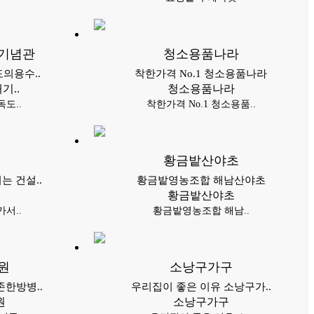
기념관
청소용품나라
의용수..
착한가격 No.1 청소용품나라
기..
청소용품나라
도..
착한가격 No.1 청소용품..
황금밭산야초
는 건설..
황금밭영농조합 해남산야초
황금밭산야초
서..
황금밭영농조합 해남..
원
소낭구가구
한방병..
우리집이 좋은 이유 소낭구가..
원
소낭구가구