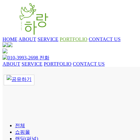
HOME
ABOUT
SERVICE
PORTFOLIO
CONTACT US
ABOUT
SERVICE
PORTFOLIO
CONTACT US
전체
쇼핑몰
랜딩(퍼널)