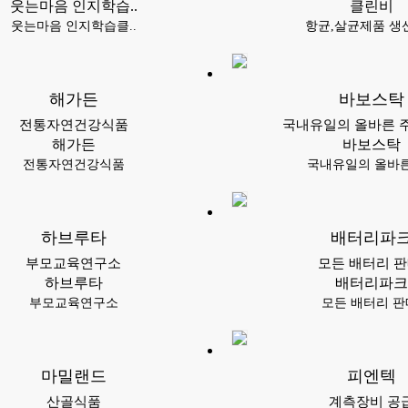
웃는마음 인지학습..
클린비
웃는마음 인지학습클..
항균,살균제품 생산
해가든
바보스탁
전통자연건강식품
국내유일의 올바른 주
해가든
바보스탁
전통자연건강식품
국내유일의 올바른 
하브루타
배터리파
부모교육연구소
모든 배터리 
하브루타
배터리파크
부모교육연구소
모든 배터리 
마밀랜드
피엔텍
산골식품
계측장비 공