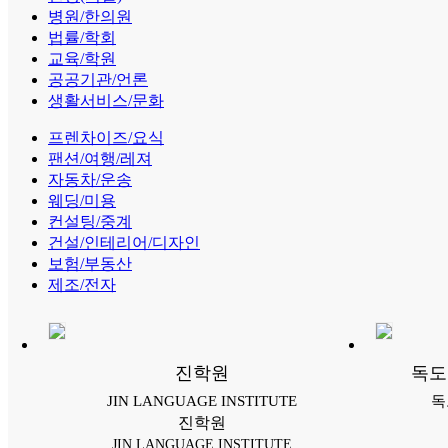
병원/한의원
법률/학회
교육/학원
공공기관/언론
생활서비스/문화
프렌차이즈/요식
팬션/여행/레져
자동차/운송
웨딩/미용
컨설팅/중계
건설/인테리어/디자인
보험/부동산
제조/전자
진학원
독도
JIN LANGUAGE INSTITUTE
독
진학원
JIN LANGUAGE INSTITUTE