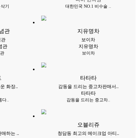
연삭기
대한민국 NO.1 비수술 ..
념관
지유명차
념관
보이차
념관
지유명차
념관
보이차
드
타타타
 화장..
감동을 드리는 중고차판매서..
타타타
다..
감동을 드리는 중고차..
오블리쥬
매하는 ..
청담동 최고의 메이크업 아티..