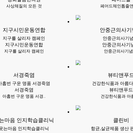
​사상체질의 모든 것
페어드체인톱줄
지구시민운동연합
안중근의사기
지구를 살리자 캠페인
안중근의사기
지구시민운동연합
안중근의사기
지구를 살리자 캠페인
안중근의사기
서경죽염
뷰티앤푸
아홉번 구운 명품 서경죽염
건강한식품과 아름다운
서경죽염
뷰티앤푸드
아홉번 구운 명품 서경..
건강한식품과 아름
는마음 인지학습클리닉
클린비
웃는마음 인지학습클리닉
항균,살균제품 생산 판