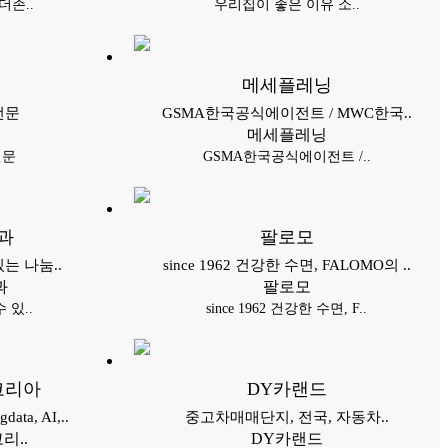
존..
우리집이 좋은 이유 소..
메세플레닝
전문
GSMA한국공식에이전트 / MWC한국..
메세플레닝
전문
GSMA한국공식에이전트 /..
과
팔로모
는 나눔..
since 1962 건강한 수면, FALOMO의 ..
과
팔로모
 있..
since 1962 건강한 수면, F..
코리아
DY카랜드
ta, AI,..
중고차매매단지, 전국, 자동차..
리..
DY카랜드