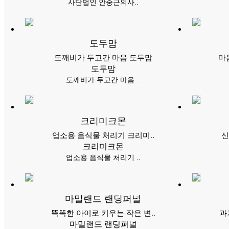
사단법인 안중근의사..
도두맘
도깨비가 두고간 마음 도두맘
마
도두맘
도깨비가 두고간 마음 ..
크리미크몬
업소용 음식물 처리기 크리미..
신
크리미크몬
업소용 음식물 처리기 ..
마밀랜드 랜딩퍼널
똑똑한 아이로 키우는 작은 변..
과
마밀랜드 랜딩퍼널