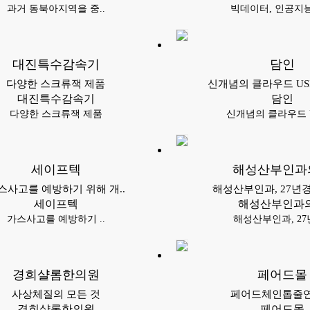
과거 동북아지역을 중..
빅데이터, 인공지능, 
대진특수감속기
담인
다양한 스크류잭 제품
신개념의 클라우드 USI
대진특수감속기
담인
다양한 스크류잭 제품
신개념의 클라우드 US
세이프텍
해성산부인과
스사고를 예방하기 위해 개..
해성산부인과, 27년경
세이프텍
해성산부인과
가스사고를 예방하기 ..
해성산부인과, 27
경희샬롬한의원
페어드몰
​사상체질의 모든 것
페어드체인톱줄
경희샬롬한의원
페어드몰