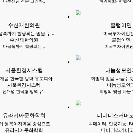
마루샌딩 전문 코리아..
한의학X의학협진 더
수신재한의원
클럽이민
음속까지 힐링되는 믿을 수 ..
미국투자이민
수신재한의원
클럽이민
마음속까지 힐링되는 ..
미국투자이민
서울환경시스템
나눔성모안
개념 한국형 방역 유토피아
희망의 빛을 나눌수 있
서울환경시스템
나눔성모안
신개념 한국형 방역 유..
희망의 빛을 나눌수
유라시아문화학회
디비디스커버
거 동북아지역을 중심으로 ..
빅데이터, 인공지능, Bigda
유라시아문화학회
디비디스커버코