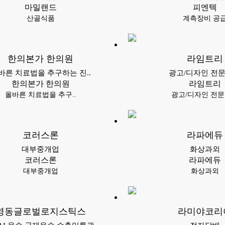
마밀랜드
피엔텍
산골식품
계측장비 공
한의본가 한의원
라임트리
바른 치료법을 추구하는 진..
광고/디자인 전
한의본가 한의원
라임트리
올바른 치료법을 추구..
광고/디자인 전
코러스론
라파에듀
대부중개업
화상과외
코러스론
라파에듀
대부중개업
화상과외
영동글로벌로지스틱스
라미야코리