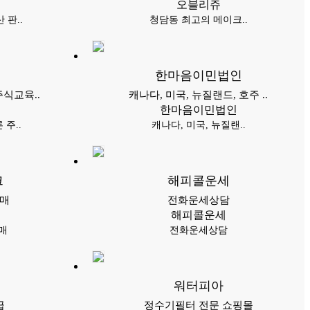
오블리쥬
 판..
청담동 최고의 메이크..
한마음이민법인
식교육..
캐나다, 미국, 뉴질랜드, 호주 ..
한마음이민법인
주..
캐나다, 미국, 뉴질랜..
크
해피콜운세
판매
전화운세상담
해피콜운세
판매
전화운세상담
워터피아
급
정수기필터 전문 쇼핑몰