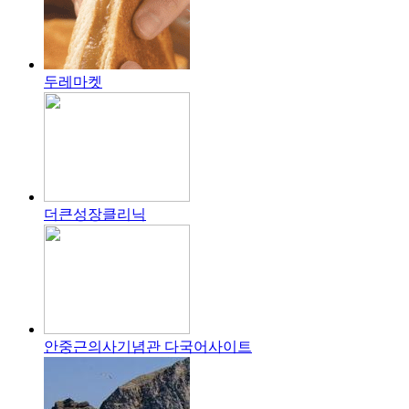
두레마켓
더큰성장클리닉
안중근의사기념관 다국어사이트