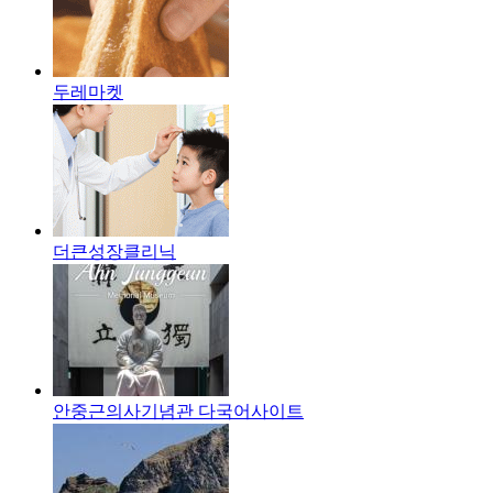
두레마켓
더큰성장클리닉
안중근의사기념관 다국어사이트