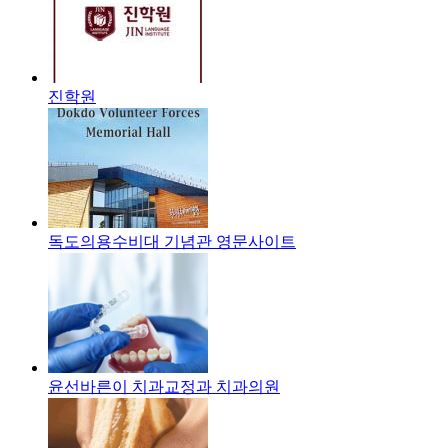
진학원
독도의용수비대 기념관 영문사이트
윤선바른이 치과교정과 치과의원