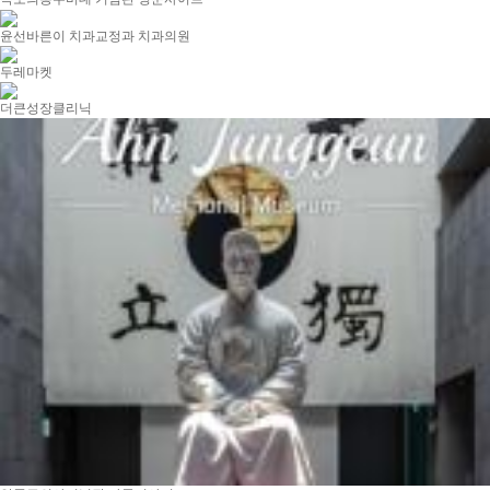
윤선바른이 치과교정과 치과의원
두레마켓
더큰성장클리닉