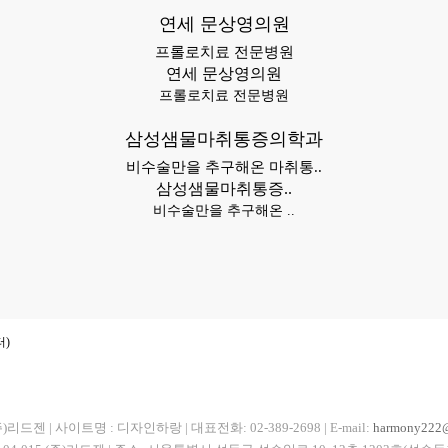
연세 문상영의원
프롤로치료 전문병원
연세 문상영의원
프롤로치료 전문병원
삼성샘물마취통증의학과
비수술만을 추구해온 마취통..
삼성샘물마취통증..
비수술만을 추구해온 ..
터)
주)리드젠 |
사이트명 : 디자인하랑
|
대표전화: 02-389-2698
|
E-mail:
harmony222@