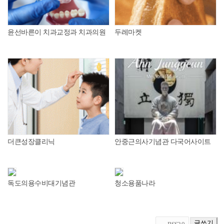
윤선바른이 치과교정과 치과의원
두레마켓
더큰성장클리닉
안중근의사기념관 다국어사이트
독도의용수비대기념관
청소용품나라
글쓰기