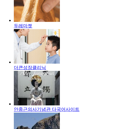
두레마켓
더큰성장클리닉
안중근의사기념관 다국어사이트