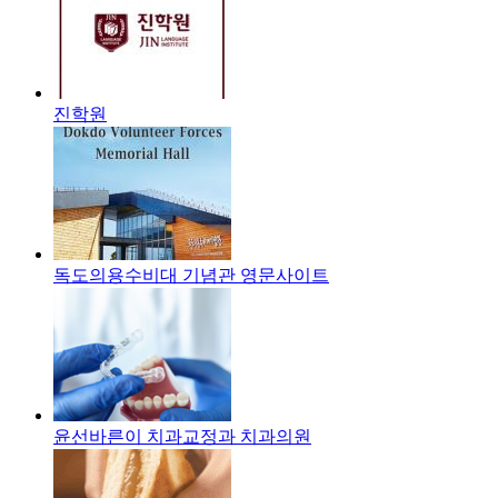
진학원
독도의용수비대 기념관 영문사이트
윤선바른이 치과교정과 치과의원