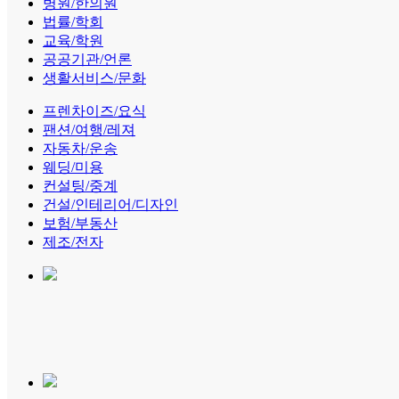
병원/한의원
법률/학회
교육/학원
공공기관/언론
생활서비스/문화
프렌차이즈/요식
팬션/여행/레져
자동차/운송
웨딩/미용
컨설팅/중계
건설/인테리어/디자인
보험/부동산
제조/전자