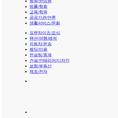
병원/한의원
법률/학회
교육/학원
공공기관/언론
생활서비스/문화
프렌차이즈/요식
팬션/여행/레져
자동차/운송
웨딩/미용
컨설팅/중계
건설/인테리어/디자인
보험/부동산
제조/전자